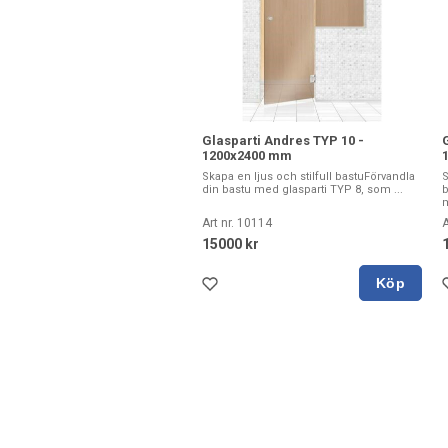
Glasparti Andres TYP 10 -
1200x2400 mm
Skapa en ljus och stilfull bastuFörvandla
S
din bastu med glasparti TYP 8, som ...
b
m
Art nr. 10114
A
15000 kr
Köp