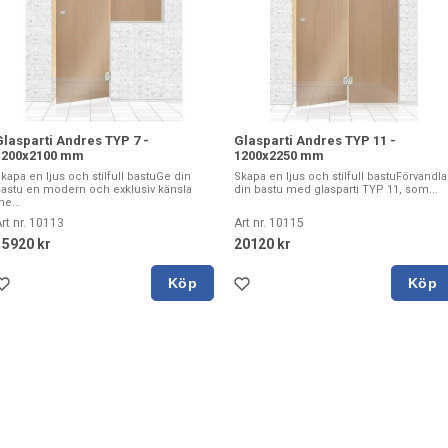
Glasparti Andres TYP 7 -
Glasparti Andres TYP 11 -
1200x2100 mm
1200x2250 mm
kapa en ljus och stilfull bastuGe din
Skapa en ljus och stilfull bastuFörvandla
astu en modern och exklusiv känsla
din bastu med glasparti TYP 11, som...
e...
rt nr. 10113
Art nr. 10115
15920 kr
20120 kr
Köp
Köp