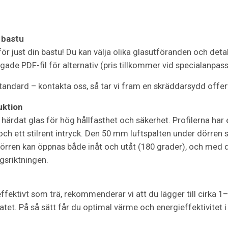
 bastu
r just din bastu! Du kan välja olika glasutföranden och deta
gade PDF-fil för alternativ (pris tillkommer vid specialanpass
ndard – kontakta oss, så tar vi fram en skräddarsydd offert 
uktion
m härdat glas för hög hållfasthet och säkerhet. Profilerna ha
och ett stilrent intryck. Den 50 mm luftspalten under dörren s
 Dörren kan öppnas både inåt och utåt (180 grader), och med
gsriktningen.
effektivt som trä, rekommenderar vi att du lägger till cirka 1
et. På så sätt får du optimal värme och energieffektivitet i