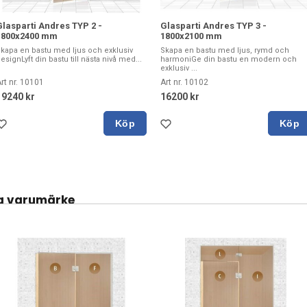
Glasparti Andres TYP 2 -
Glasparti Andres TYP 3 -
1800x2400 mm
1800x2100 mm
kapa en bastu med ljus och exklusiv
Skapa en bastu med ljus, rymd och
esignLyft din bastu till nästa nivå med...
harmoniGe din bastu en modern och
exklusiv ...
rt nr. 10101
Art nr. 10102
19240 kr
16200 kr
Köp
Köp
a varumärke