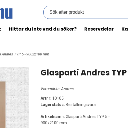
t
Hittar du inte vad du söker?
Reservdelar
Ka
ti Andres TYP 5 - 900x2100 mm
Glasparti Andres TYP
Varumärke:
Andres
Artnr:
10105
Lagerstatus:
Beställningsvara
Artikelnamn:
Glasparti Andres TYP 5 -
900x2100 mm