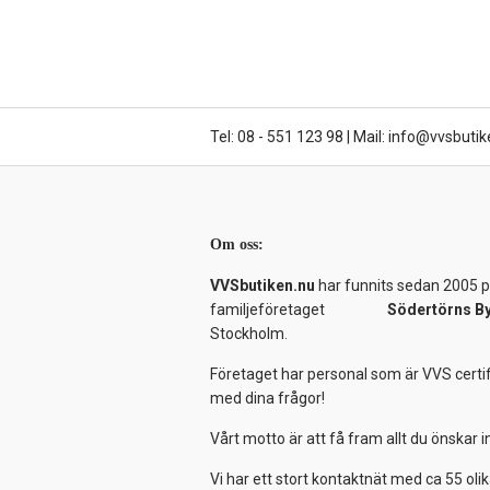
Tel: 08 - 551 123 98
|
Mail: info@vvsbutik
Om oss:
VVSbutiken.nu
har funnits sedan 2005 på
familjeföretaget
Södertörns B
Stockholm.
Företaget har personal som är VVS certif
med dina frågor!
Vårt motto är att få fram allt du önskar
Vi har ett stort kontaktnät med ca 55 olik