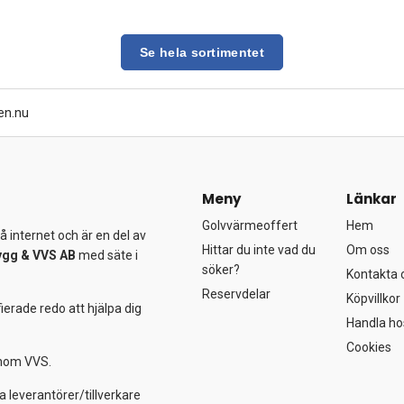
Se hela sortimentet
en.nu
Meny
Länkar
Golvvärmeoffert
Hem
 internet och är en del av
Hittar du inte vad du
Om oss
ygg &
VVS AB
med säte i
söker?
Kontakta 
Reservdelar
Köpvillkor
ierade redo att hjälpa dig
Handla ho
Cookies
 inom VVS.
a leverantörer/tillverkare