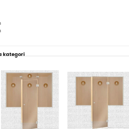
m
m
 kategori