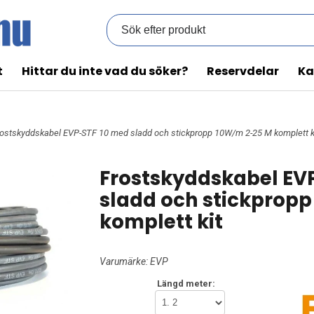
t
Hittar du inte vad du söker?
Reservdelar
Ka
rostskyddskabel EVP-STF 10 med sladd och stickpropp 10W/m 2-25 M komplett k
Frostskyddskabel EV
sladd och stickprop
komplett kit
Varumärke:
EVP
Längd meter: