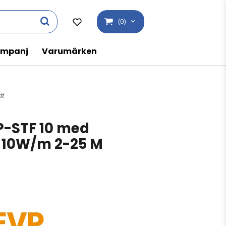
(0)
mpanj
Varumärken
it
P-STF 10 med
p 10W/m 2-25 M