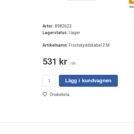
Artnr:
8982623
Lagerstatus:
I lager
Artikelnamn:
Frostskyddskabel 2 M
531 kr
/stk
Lägg i kundvagnen
Önskelista