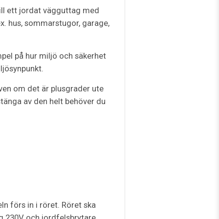
ll ett jordat vägguttag med
ex. hus, sommarstugor, garage,
el på hur miljö och säkerhet
iljösynpunkt.
ven om det är plusgrader ute
stänga av den helt behöver du
förs in i röret. Röret ska
g 230V och jordfelsbrytare.