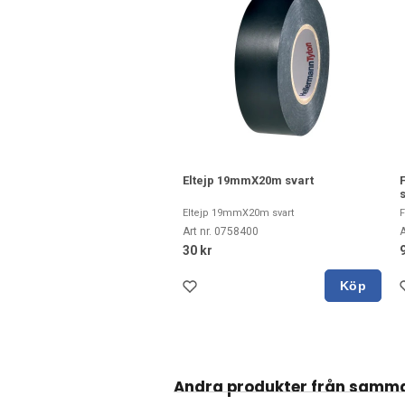
Eltejp 19mmX20m svart
Eltejp 19mmX20m svart
F
Art nr. 0758400
A
30 kr
Köp
Andra produkter från samm