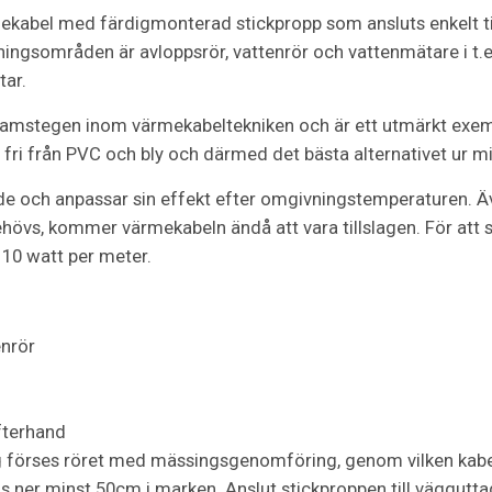
ekabel med färdigmonterad stickpropp som ansluts enkelt ti
ningsområden är avloppsrör, vattenrör och vattenmätare i t.
tar.
ramstegen inom värmekabeltekniken och är ett utmärkt exemp
lt fri från PVC och bly och därmed det bästa alternativet ur m
e och anpassar sin effekt efter omgivningstemperaturen. Ä
hövs, kommer värmekabeln ändå att vara tillslagen. För att 
 10 watt per meter.
enrör
efterhand
 förses röret med mässingsgenomföring, genom vilken kabeln 
s ner minst 50cm i marken. Anslut stickproppen till väggutta