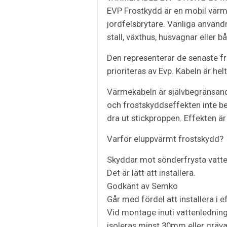
EVP Frostkydd är en mobil värm
jordfelsbrytare. Vanliga använd
stall, växthus, husvagnar eller bå
Den representerar de senaste f
prioriteras av Evp. Kabeln är he
Värmekabeln är självbegränsand
och frostskyddseffekten inte be
dra ut stickproppen. Effekten är
Varför eluppvärmt frostskydd?
Skyddar mot sönderfrysta vatt
Det är lätt att installera.
Godkänt av Semko
Går med fördel att installera i 
Vid montage inuti vattenledning
isoleras minst 30mm eller gräva