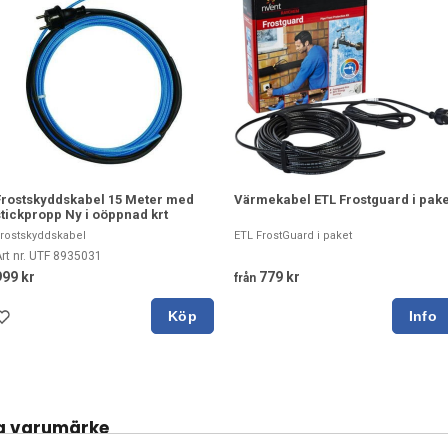
Frostskyddskabel 15 Meter med
Värmekabel ETL Frostguard i pake
stickpropp Ny i oöppnad krt
rostskyddskabel
ETL FrostGuard i paket
rt nr. UTF 8935031
999 kr
779 kr
från
Köp
a varumärke