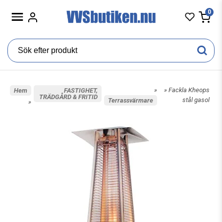
0
»
» Fackla Kheops
Hem
FASTIGHET,
TRÄDGÅRD & FRITID
stål gasol
Terrassvärmare
»