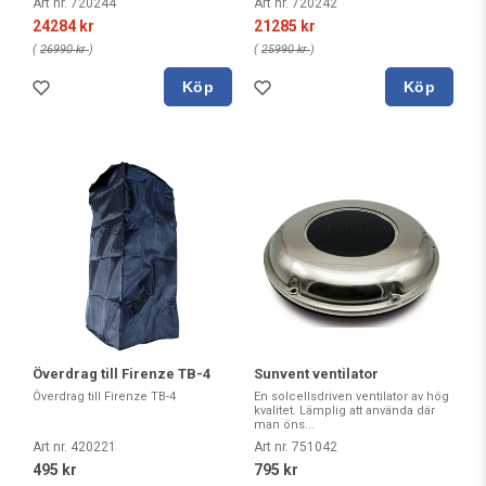
Art nr. 720244
Art nr. 720242
24284 kr
21285 kr
(
26990 kr
)
(
25990 kr
)
Köp
Köp
Överdrag till Firenze TB-4
Sunvent ventilator
Överdrag till Firenze TB-4
En solcellsdriven ventilator av hög
kvalitet. Lämplig att använda där
man öns...
Art nr. 420221
Art nr. 751042
495 kr
795 kr