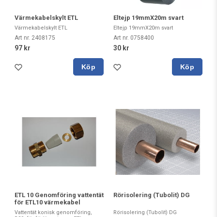
Värmekabelskylt ETL
Eltejp 19mmX20m svart
Värmekabelskylt ETL
Eltejp 19mmX20m svart
Art nr. 2408175
Art nr. 0758400
97 kr
30 kr
Köp
Köp
ETL 10 Genomföring vattentät
Rörisolering (Tubolit) DG
för ETL10 värmekabel
Vattentät konisk genomföring,
Rörisolering (Tubolit) DG