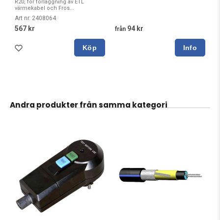
R20, för förläggning av ETL
värmekabel och Fros...
Art nr. 2408064
567 kr
94 kr
från
Köp
Andra produkter från samma kategori