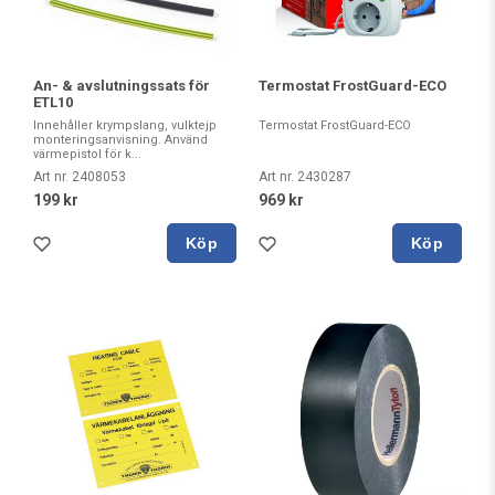
An- & avslutningssats för
Termostat FrostGuard-ECO
ETL10
Innehåller krympslang, vulktejp
Termostat FrostGuard-ECO
monteringsanvisning. Använd
värmepistol för k...
Art nr. 2408053
Art nr. 2430287
199 kr
969 kr
Köp
Köp