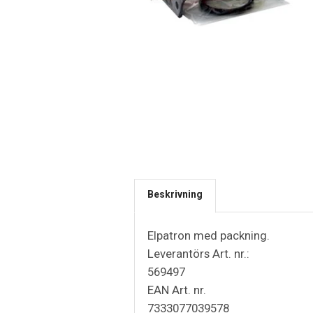
Beskrivning
Elpatron med packning.
Leverantörs Art. nr.:
569497
EAN Art. nr.
7333077039578