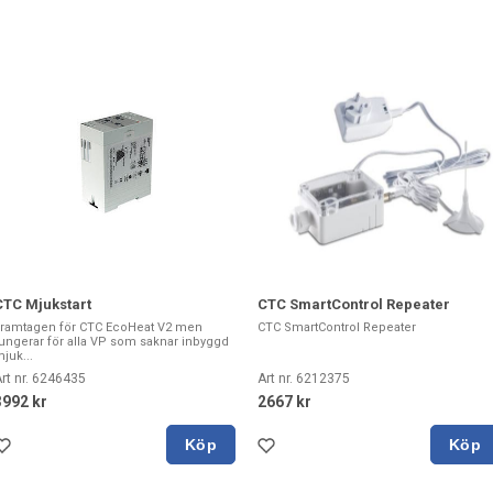
CTC Mjukstart
CTC SmartControl Repeater
ramtagen för CTC EcoHeat V2 men
CTC SmartControl Repeater
ungerar för alla VP som saknar inbyggd
juk...
rt nr. 6246435
Art nr. 6212375
3992 kr
2667 kr
Köp
Köp