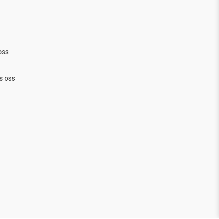
oss
s oss