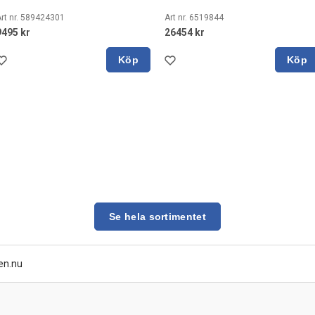
rt nr. 589424301
Art nr. 6519844
9495 kr
26454 kr
Köp
Köp
Se hela sortimentet
en.nu