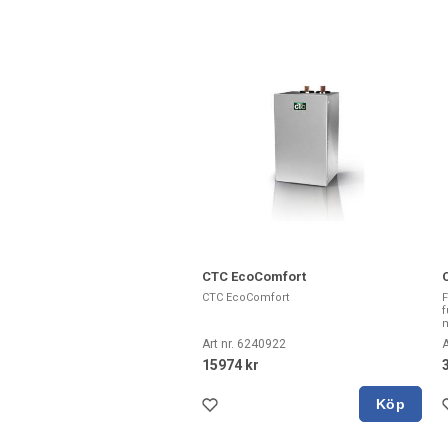
CTC EcoComfort
CTC EcoComfort
F
f
m
Art nr. 6240922
A
15974 kr
Köp