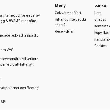
Meny
Länkar
Golvvärmeoffert
Hem
 internet och är en del av
Hittar du inte vad du
Om oss
ygg &
VVS AB
med säte i
söker?
Kontakta 
Reservdelar
Köpvillkor
ierade redo att hjälpa dig
Handla ho
Cookies
 inom VVS.
a leverantörer/tillverkare
 vi dig att hitta rätt
et
ivatpersoner och företag!
 AB.