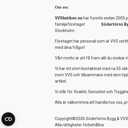
Om oss:
VVSbutiken.nu
har funnits sedan 2005 på
familjeföretaget
Södertörns B
Stockholm.
Företaget har personal som är VVS certif
med dina frågor!
Vårt motto är att få fram allt du önskar
Vi har ett stort kontaktnät med ca 55 olik
inom VVS och tillsammans med dem hjälper
artikel.
Vi står för: Kvalité, Seriositet och Tryggh
Alla är välkommna att handla hos oss, pr
Copyright©2026 Södertörns Bygg & VVS
Alla rättigheter förbehållna.