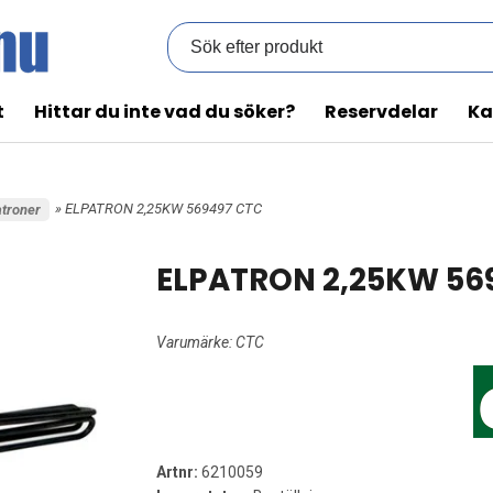
t
Hittar du inte vad du söker?
Reservdelar
Ka
» ELPATRON 2,25KW 569497 CTC
atroner
ELPATRON 2,25KW 56
Varumärke:
CTC
Artnr:
6210059