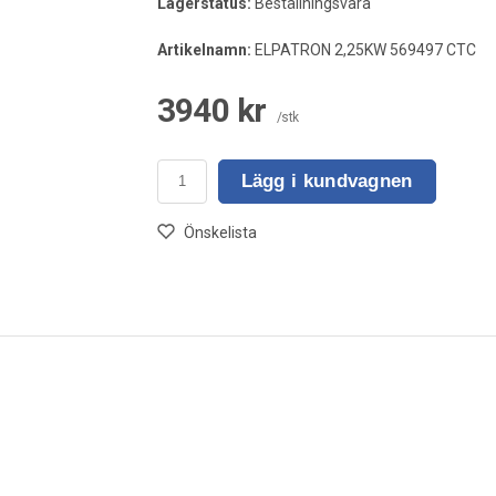
Lagerstatus:
Beställningsvara
Artikelnamn:
ELPATRON 2,25KW 569497 CTC
3940 kr
/stk
Lägg i kundvagnen
Önskelista