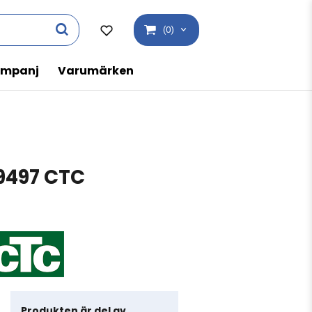
(0)
mpanj
Varumärken
9497 CTC
Produkten är del av