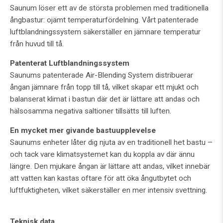
Saunum löser ett av de största problemen med traditionella
ångbastur: ojämt temperaturfördelning. Vårt patenterade
luftblandningssystem säkerställer en jämnare temperatur
från huvud till tå.
Patenterat Luftblandningssystem
Saunums patenterade Air-Blending System distribuerar
ångan jämnare från topp till tå, vilket skapar ett mjukt och
balanserat klimat i bastun där det är lättare att andas och
hälsosamma negativa saltioner tillsätts till luften.
En mycket mer givande bastuupplevelse
Saunums enheter låter dig njuta av en traditionell het bastu –
och tack vare klimatsystemet kan du koppla av där ännu
längre. Den mjukare ångan är lättare att andas, vilket innebär
att vatten kan kastas oftare för att öka ångutbytet och
luftfuktigheten, vilket säkerställer en mer intensiv svettning.
Teknisk data