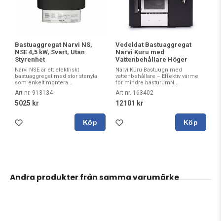
Bastuaggregat Narvi NS,
Vedeldat Bastuaggregat
NSE 4,5 kW, Svart, Utan
Narvi Kuru med
Styrenhet
Vattenbehållare Höger
Narvi NSE är ett elektriskt
Narvi Kuru Bastuugn med
bastuaggregat med stor stenyta
vattenbehållare – Effektiv värme
som enkelt montera...
för mindre basturumN...
Art nr. 913134
Art nr. 163402
5025 kr
12101 kr
Köp
Köp
Andra produkter från samma varumärke