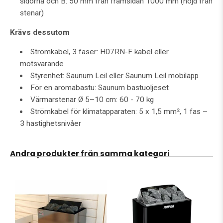
sidorna och B: 50 mm från framsidan 1000 mm (höjd från
stenar)
Krävs dessutom
Strömkabel, 3 faser: H07RN-F kabel eller
motsvarande
Styrenhet: Saunum Leil eller Saunum Leil mobilapp
För en aromabastu: Saunum bastuoljeset
Värmarstenar Ø 5–10 cm: 60 - 70 kg
Strömkabel för klimatapparaten: 5 x 1,5 mm², 1 fas –
3 hastighetsnivåer
Andra produkter från samma kategori