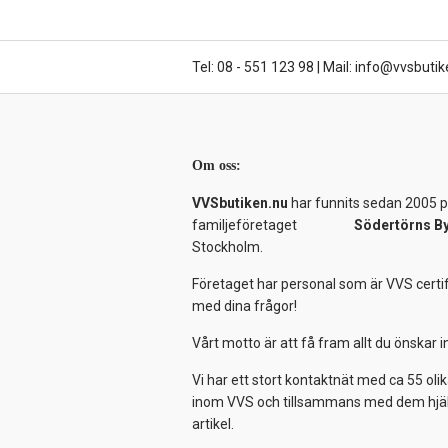
Tel: 08 - 551 123 98
|
Mail: info@vvsbutik
Om oss:
VVSbutiken.nu
har funnits sedan 2005 på
familjeföretaget
Södertörns B
Stockholm.
Företaget har personal som är VVS certif
med dina frågor!
Vårt motto är att få fram allt du önskar
Vi har ett stort kontaktnät med ca 55 olik
inom VVS och tillsammans med dem hjälper
artikel.