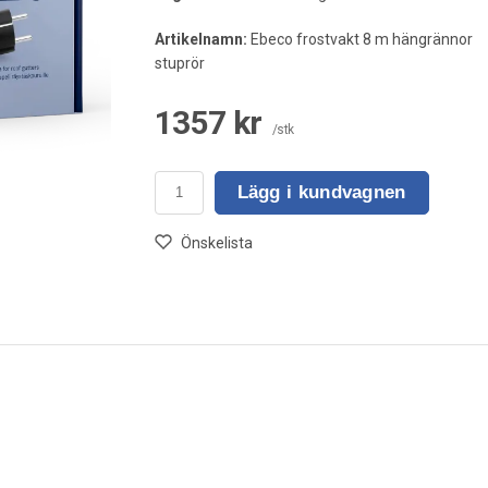
Artikelnamn:
Ebeco frostvakt 8 m hängrännor
stuprör
1357 kr
/stk
Lägg i kundvagnen
Önskelista