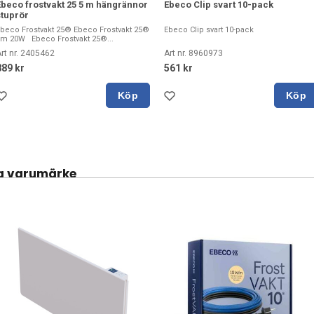
Ebeco frostvakt 25 5 m hängrännor
Ebeco Clip svart 10-pack
stuprör
beco Frostvakt 25® Ebeco Frostvakt 25®
Ebeco Clip svart 10-pack
m 20W Ebeco Frostvakt 25®...
rt nr. 2405462
Art nr. 8960973
889 kr
561 kr
Köp
Köp
a varumärke