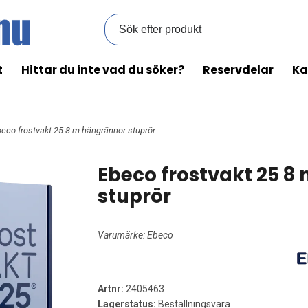
t
Hittar du inte vad du söker?
Reservdelar
Ka
beco frostvakt 25 8 m hängrännor stuprör
Ebeco frostvakt 25 8
stuprör
Varumärke:
Ebeco
Artnr:
2405463
Lagerstatus:
Beställningsvara