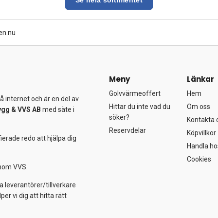
Se hela sortimentet
en.nu
Meny
Länkar
Golvvärmeoffert
Hem
 internet och är en del av
Hittar du inte vad du
Om oss
ygg &
VVS AB
med säte i
söker?
Kontakta 
Reservdelar
Köpvillkor
ierade redo att hjälpa dig
Handla ho
Cookies
 inom VVS.
a leverantörer/tillverkare
 vi dig att hitta rätt