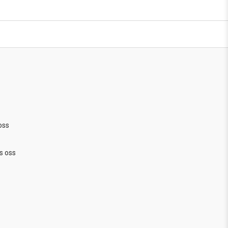
oss
s oss