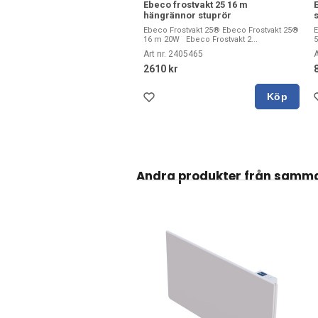
Ebeco frostvakt 25 16 m
hängrännor stuprör
Ebeco Frostvakt 25® Ebeco Frostvakt 25®
E
16 m 20W Ebeco Frostvakt 2...
5
Art nr. 2405465
A
2610 kr
Köp
Andra produkter från samm