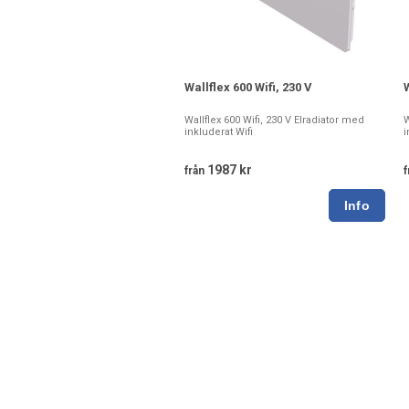
Wallflex 600 Wifi, 230 V
W
Wallflex 600 Wifi, 230 V Elradiator med
W
inkluderat Wifi
i
1987 kr
från
f