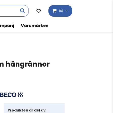
(0)
mpanj
Varumärken
 m hängrännor
Produkten är del av