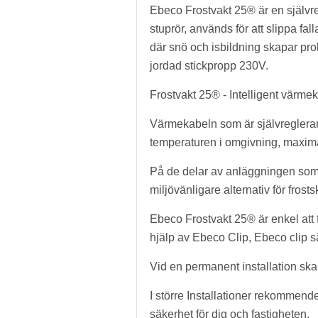
Ebeco Frostvakt 25® är en självr
stuprör, används för att slippa 
där snö och isbildning skapar pr
jordad stickpropp 230V.
Frostvakt 25® - Intelligent värme
Värmekabeln som är självreglerand
temperaturen i omgivning, maximal
På de delar av anläggningen som är
miljövänligare alternativ för frost
Ebeco Frostvakt 25® är enkel att f
hjälp av Ebeco Clip, Ebeco clip sä
Vid en permanent installation ska
I större Installationer rekomme
säkerhet för dig och fastigheten.