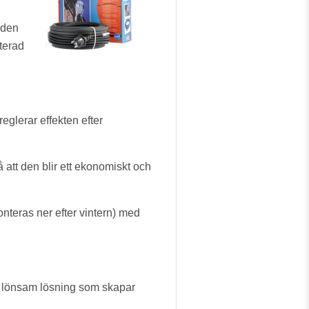
h
åden
terad
eglerar effekten efter
 att den blir ett ekonomiskt och
onteras ner efter vintern) med
n lönsam lösning som skapar