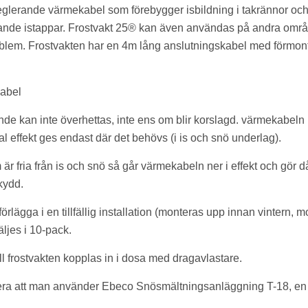
eglerande värmekabel som förebygger isbildning i takrännor oc
fallande istappar. Frostvakt 25® kan även användas på andra omr
oblem. Frostvakten har en 4m lång anslutningskabel med förmon
kabel
e kan inte överhettas, inte ens om blir korslagd. värmekabeln r
 effekt ges endast där det behövs (i is och snö underlag).
 fria från is och snö så går värmekabeln ner i effekt och gör då
skydd.
örlägga i en tillfällig installation (monteras upp innan vintern, m
ljes i 10-pack.
ll frostvakten kopplas in i dosa med dragavlastare.
ndera att man använder Ebeco Snösmältningsanläggning T-18, e