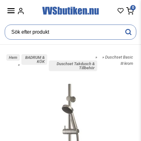
0
»
» Duschset Basic
Hem
BADRUM &
KÖK
III krom
Duschset Takdusch &
»
Tillbehör