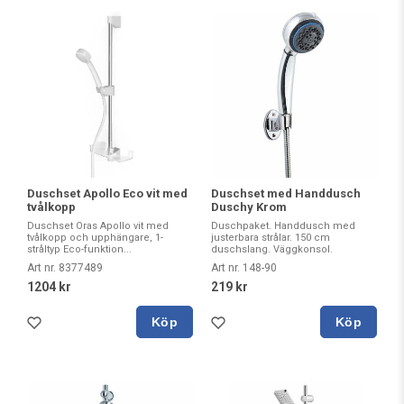
Duschset Apollo Eco vit med
Duschset med Handdusch
tvålkopp
Duschy Krom
Duschset Oras Apollo vit med
Duschpaket. Handdusch med
tvålkopp och upphängare, 1-
justerbara strålar. 150 cm
stråltyp Eco-funktion...
duschslang. Väggkonsol.
Art nr. 8377489
Art nr. 148-90
1204 kr
219 kr
Köp
Köp