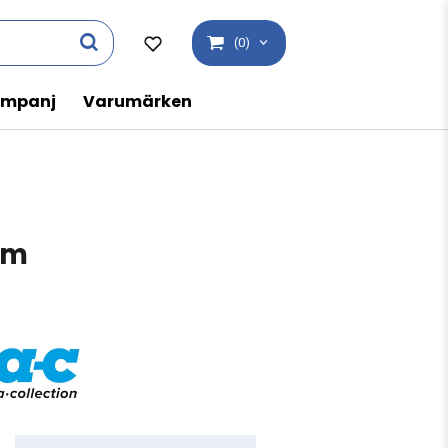
(0)
mpanj
Varumärken
om