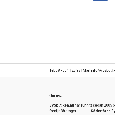
Tel: 08 - 551 123 98
|
Mail: info@vvsbutik
Om oss:
VVSbutiken.nu
har funnits sedan 2005 på
familjeföretaget
Södertörns B