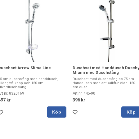
Duschset Arrow Slime Line
Duschset med Handdusch Dusch
Miami med Duschstång
75 cm duschstång med handdusch,
Duschset med duschstång cc 75 cm.
lider, tvålkopp och 150 cm
Handdusch med antikalkfunktion. 150
ilverduschslang ...
cm dusc...
rt nr. 8320169
Art nr. 445-90
497 kr
396 kr
Köp
Köp