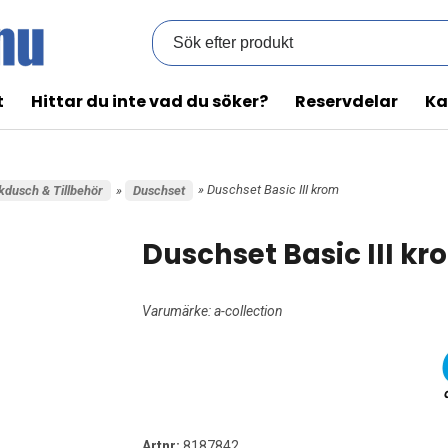
t
Hittar du inte vad du söker?
Reservdelar
Ka
» Duschset Basic III krom
kdusch & Tillbehör
»
Duschset
Duschset Basic III kr
Varumärke:
a-collection
Artnr:
8187842