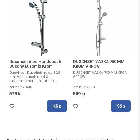
Duschset med Handdusch
DUSCHSET VASKA 750 MM
Duschy Euromix Krom
KROM ARROW
Duschset. Duschstång cc 60,5
DUSCHSET VASKA 750 MM KROM
cm. Handdusch med 3
ARROW
strålfunktioner och antikalk...
Art nr. 470-90
Art nr. 29610
578 kr
509 kr
Köp
Köp