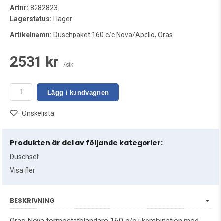
Artnr:
8282823
Lagerstatus:
I lager
Artikelnamn:
Duschpaket 160 c/c Nova/Apollo, Oras
2531 kr
/stk
Lägg i kundvagnen
Önskelista
Produkten är del av följande kategorier:
Duschset
Visa fler
BESKRIVNING
Oras Nova termostatblandare 160 c/c i kombination med