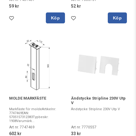
59 kr
52 kr
Köp
Köp
MOLDE MARKFÄSTE
Ändstycke Stripline 230V Utp
V
Markfäste för moldeArtikelnr:
Ändstycke Stripline 230V Utp V
7747469EAN:
5705157312383Typbeskr:
1908Varumärk...
Art nr. 7747469
Art nr. 7770557
602 kr
33 kr