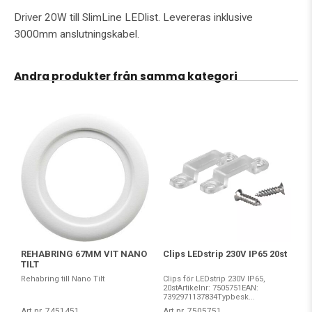
Driver 20W till SlimLine LEDlist. Levereras inklusive
3000mm anslutningskabel.
Andra produkter från samma kategori
REHABRING 67MM VIT NANO
Clips LEDstrip 230V IP65 20st
TILT
Rehabring till Nano Tilt
Clips för LEDstrip 230V IP65,
20stArtikelnr: 7505751EAN:
7392971137834Typbesk...
Art nr. 7451451
Art nr. 7505751