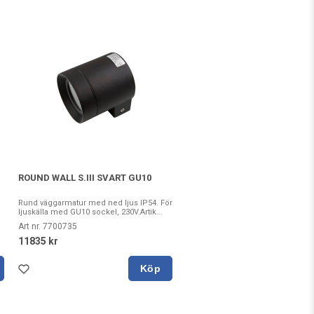
ROUND WALL S.III SVART GU10
Rund väggarmatur med ned ljus IP54. För
ljuskälla med GU10 sockel, 230V.Artik...
Art nr. 7700735
11835 kr
Köp