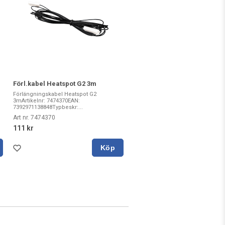
Förl.kabel Heatspot G2 3m
Förlängningskabel Heatspot G2
3mArtikelnr: 7474370EAN:
7392971138848Typbeskr:...
Art nr. 7474370
111 kr
Köp