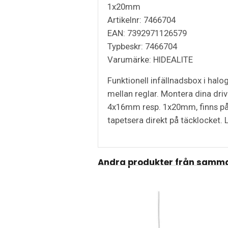
1x20mm
Artikelnr: 7466704
EAN: 7392971126579
Typbeskr: 7466704
Varumärke: HIDEALITE
Funktionell infällnadsbox i hal
mellan reglar. Montera dina dri
4x16mm resp. 1x20mm, finns på al
tapetsera direkt på täcklocket.
Andra produkter från samma