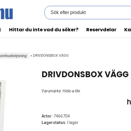
t
Hittar du inte vad du söker?
Reservdelar
Ka
» DRIVDONSBOX VÄGG
inomhusbelysning
DRIVDONSBOX VÄGG
Varumärke:
Hide-a-lite
Artnr:
7466704
Lagerstatus:
I lager