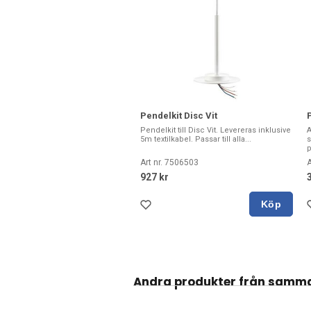
Pendelkit Disc Vit
Pendelkit till Disc Vit. Levereras inklusive
A
5m textilkabel. Passar till alla...
s
p
Art nr. 7506503
A
927 kr
Köp
Andra produkter från samm