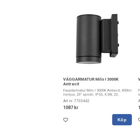
VÄGGARMATUR Milo I 3000K
Antracit
Fasadarmatur Milo I 3000K Antracit, 400lm
F
nerljus, 25° spridn. IP55, 4,5W, 23...
s
Art nr. 7703442
A
1087 kr
Köp