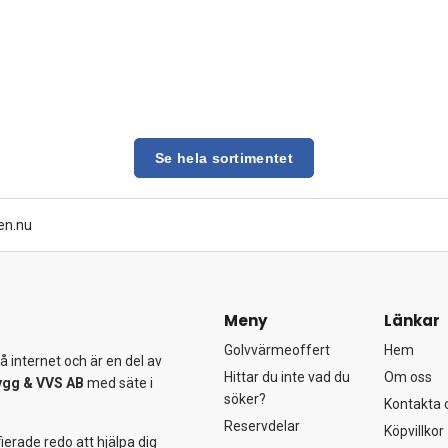
Se hela sortimentet
en.nu
Meny
Länkar
Golvvärmeoffert
Hem
 internet och är en del av
Hittar du inte vad du
Om oss
ygg &
VVS AB
med säte i
söker?
Kontakta 
Reservdelar
Köpvillkor
ierade redo att hjälpa dig