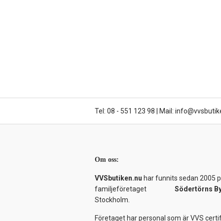
Tel: 08 - 551 123 98
|
Mail: info@vvsbutik
Om oss:
VVSbutiken.nu
har funnits sedan 2005 på
familjeföretaget
Södertörns B
Stockholm.
Företaget har personal som är VVS certif