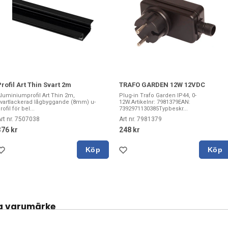
Profil Art Thin Svart 2m
TRAFO GARDEN 12W 12VDC
luminiumprofil Art Thin 2m,
Plug-in Trafo Garden IP44, 0-
vartlackerad lågbyggande (8mm) u-
12W.Artikelnr: 7981379EAN:
rofil för bel...
7392971130385Typbeskr...
rt nr. 7507038
Art nr. 7981379
376 kr
248 kr
Köp
Köp
a varumärke