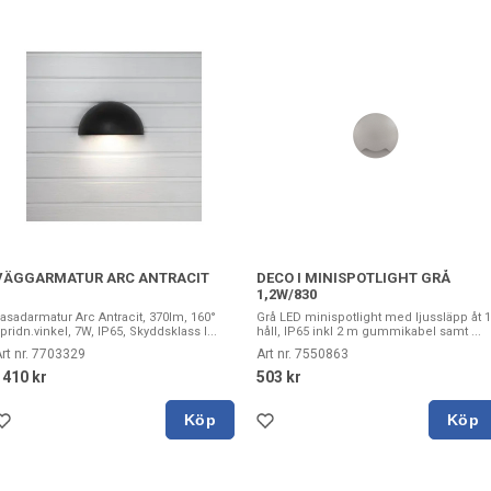
VÄGGARMATUR ARC ANTRACIT
DECO I MINISPOTLIGHT GRÅ
1,2W/830
asadarmatur Arc Antracit, 370lm, 160°
Grå LED minispotlight med ljussläpp åt 1
pridn.vinkel, 7W, IP65, Skyddsklass I...
håll, IP65 inkl 2 m gummikabel samt ...
rt nr. 7703329
Art nr. 7550863
1410 kr
503 kr
Köp
Köp