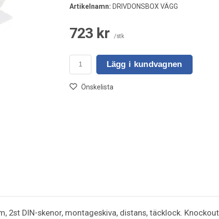
Artikelnamn:
DRIVDONSBOX VÄGG
723 kr
/stk
Lägg i kundvagnen
Önskelista
 2st DIN-skenor, montageskiva, distans, täcklock. Knockout