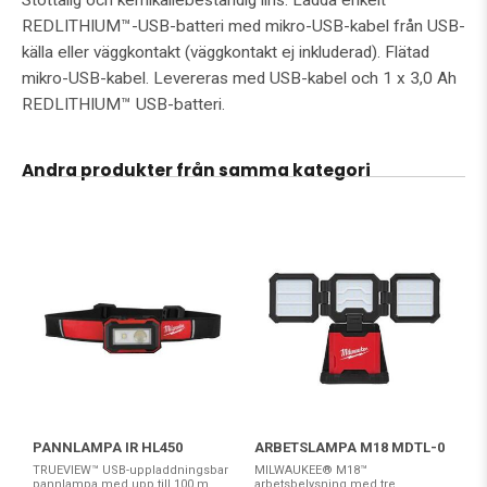
Stöttålig och kemikaliebeständig lins. Ladda enkelt
REDLITHIUM™-USB-batteri med mikro-USB-kabel från USB-
källa eller väggkontakt (väggkontakt ej inkluderad). Flätad
mikro-USB-kabel. Levereras med USB-kabel och 1 x 3,0 Ah
REDLITHIUM™ USB-batteri.
Andra produkter från samma kategori
PANNLAMPA IR HL450
ARBETSLAMPA M18 MDTL-0
TRUEVIEW™ USB-uppladdningsbar
MILWAUKEE® M18™
pannlampa med upp till 100 m
arbetsbelysning med tre