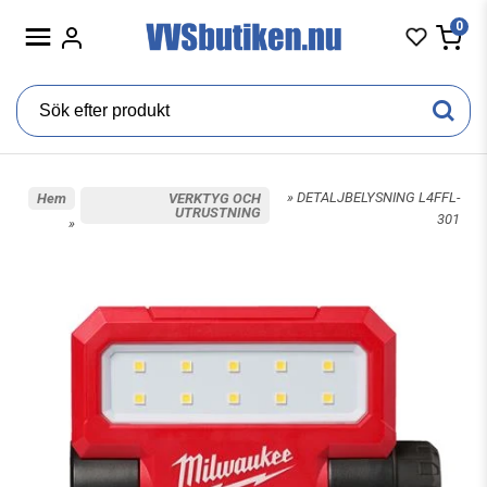
0
» DETALJBELYSNING L4FFL-
Hem
VERKTYG OCH
UTRUSTNING
301
»