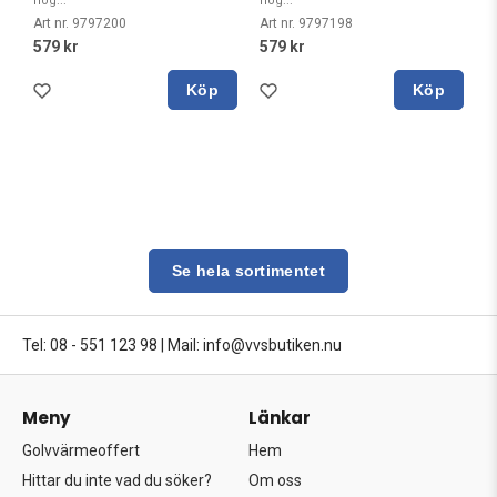
hög...
hög...
Art nr. 9797200
Art nr. 9797198
579 kr
579 kr
Köp
Köp
Se hela sortimentet
Tel: 08 - 551 123 98
|
Mail: info@vvsbutiken.nu
Meny
Länkar
Golvvärmeoffert
Hem
Hittar du inte vad du söker?
Om oss