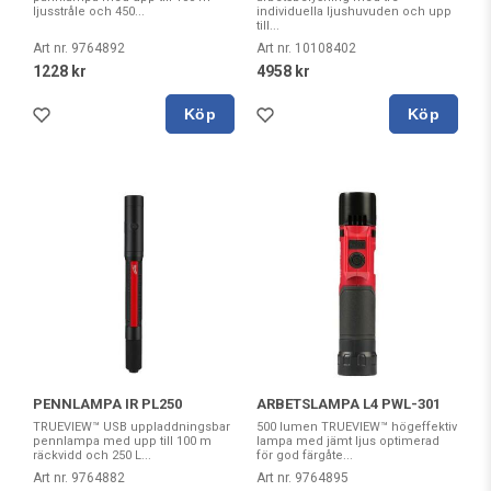
ljusstråle och 450...
individuella ljushuvuden och upp
till...
Art nr. 9764892
Art nr. 10108402
1228 kr
4958 kr
Köp
Köp
PENNLAMPA IR PL250
ARBETSLAMPA L4 PWL-301
TRUEVIEW™ USB uppladdningsbar
500 lumen TRUEVIEW™ högeffektiv
pennlampa med upp till 100 m
lampa med jämt ljus optimerad
räckvidd och 250 L...
för god färgåte...
Art nr. 9764882
Art nr. 9764895