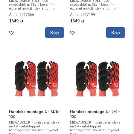
MILWAUKEE® BOLT™ 200
MILWAUKEE® BOLT™ 200
skyddshjälm. Skal i Lexan™ -
skyddshjälm. Skal i Lexan™ -
extremt motståndskraftig mo...
extremt motståndskraftig mo...
Art nr. 9797566
Art nr. 9797199
1649 kr
1649 kr
Köp
Köp
Handske montage A - M/8 -
Handske montage A - L/9 -
12p
12p
MILWAUKEE® montagehandske
MILWAUKEE® montagehandske
nivå A - nitrildoppad
nivå A - nitrildoppad
montagehandske med mycket
montagehandske med mycket