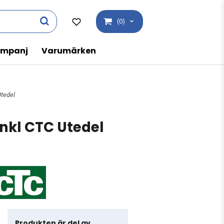
(0)
mpanj
Varumärken
Utedel
Inkl CTC Utedel
Produkten är del av