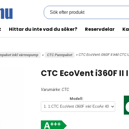
t
Hittar du inte vad du söker?
Reservdelar
Ka
» CTC EcoVent i360F II Inkl CTC 
npaket inkl värmepump
»
CTC Pannpaket
CTC EcoVent i360F II 
Varumärke:
CTC
Modell: