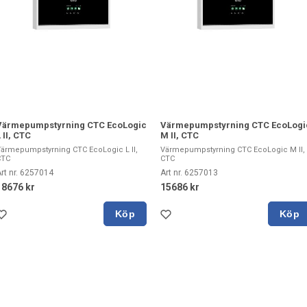
Värmepumpstyrning CTC EcoLogic
Värmepumpstyrning CTC EcoLogi
 II, CTC
M II, CTC
ärmepumpstyrning CTC EcoLogic L II,
Värmepumpstyrning CTC EcoLogic M II,
CTC
CTC
rt nr. 6257014
Art nr. 6257013
18676 kr
15686 kr
Köp
Köp