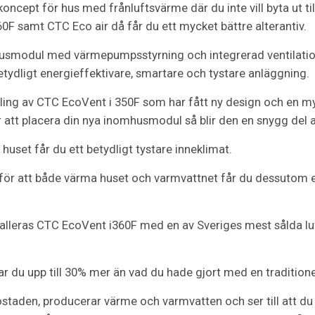
koncept för hus med frånluftsvärme där du inte vill byta ut t
F samt CTC Eco air då får du ett mycket bättre alterantiv.
usmodul med värmepumpsstyrning och integrerad ventilati
ydligt energieffektivare, smartare och tystare anläggning.
ling av CTC EcoVent i 350F som har fått ny design och en my
r att placera din nya inomhusmodul så blir den en snygg del a
uset får du ett betydligt tystare inneklimat.
 för att både värma huset och varmvattnet får du dessutom
talleras CTC EcoVent i360F med en av Sveriges mest sålda
 du upp till 30% mer än vad du hade gjort med en tradition
taden, producerar värme och varmvatten och ser till att du al