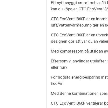
Ett nytt snyggt smart och snålt 
kan du köpa en CTC EcoVent i360
CTC EcoVent i360F är en inomh
luft/vattenvärmepump ger en bet
CTC EcoVent i360F är en utveck
designen gör att var du än välje
Med kompressorn på utsidan av h
Eftersom vi använder uteluften
eller hur?
För högsta energibesparing ins
EcoAir.
Med denna kombinationen sparar
CTC EcoVent i360F ventilerar bos