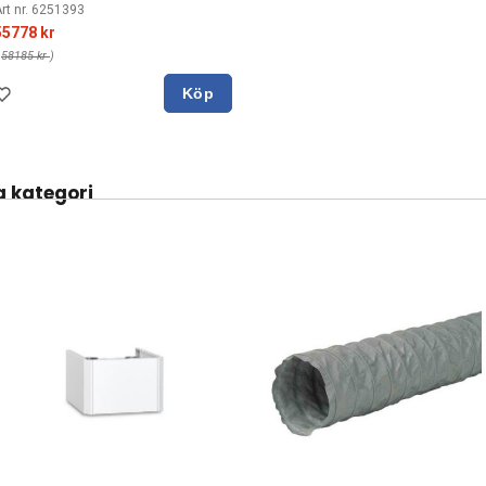
rt nr. 6251393
55778 kr
(
58185 kr
)
Köp
 kategori