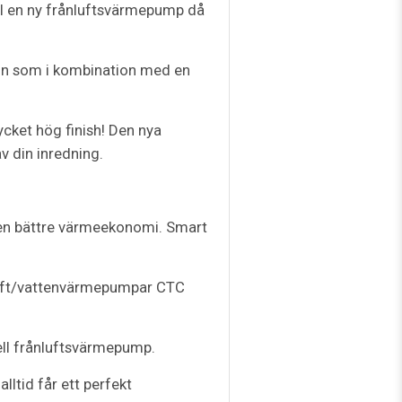
ill en ny frånluftsvärmepump då
on som i kombination med en
cket hög finish! Den nya
v din inredning.
 en bättre värmeekonomi. Smart
 luft/vattenvärmepumpar CTC
ell frånluftsvärmepump.
ltid får ett perfekt