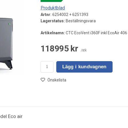
Produktblad
Artnr:
6254002 + 6251393
Lagerstatus:
Beställningsvara
Artikelnamn:
CTC EcoVent i360F inkl EcoAir 406
118995 kr
/stk
Lägg i kundvagnen
Önskelista
del Eco air