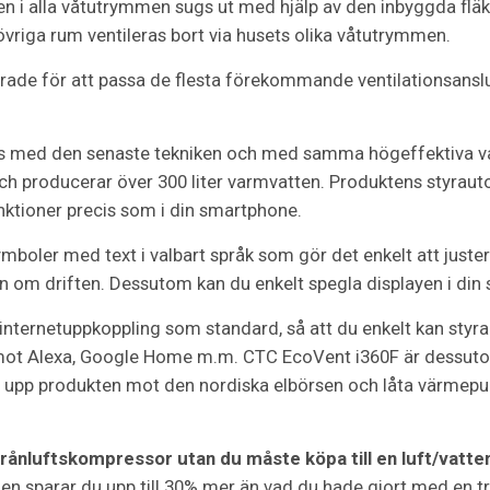
en i alla våtutrymmen sugs ut med hjälp av den inbyggda fläk
övriga rum ventileras bort via husets olika våtutrymmen.
rade för att passa de flesta förekommande ventilationsanslu
ts med den senaste tekniken och med samma högeffektiva 
producerar över 300 liter varmvatten. Produktens styrautom
funktioner precis som i din smartphone.
ymboler med text i valbart språk som gör det enkelt att just
om driften. Dessutom kan du enkelt spegla displayen i din 
ternetuppkoppling som standard, så att du enkelt kan styra 
mot Alexa, Google Home m.m. CTC EcoVent i360F är dessuto
la upp produkten mot den nordiska elbörsen och låta värme
frånluftskompressor utan du måste köpa till en luft/vat
 sparar du upp till 30% mer än vad du hade gjort med en tr