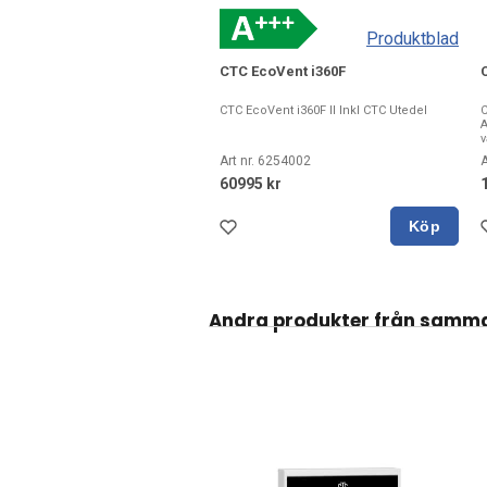
Produktblad
CTC EcoVent i360F
CTC EcoVent i360F II Inkl CTC Utedel
C
A
v
Art nr. 6254002
A
60995 kr
Köp
Andra produkter från samm