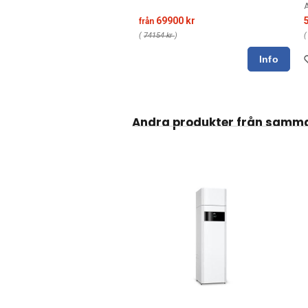
A
69900 kr
från
(
74154 kr
)
Andra produkter från samma