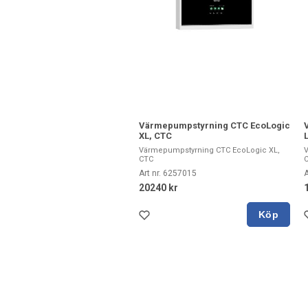
Värmepumpstyrning CTC EcoLogic
XL, CTC
L
Värmepumpstyrning CTC EcoLogic XL,
V
CTC
Art nr. 6257015
A
20240 kr
Köp