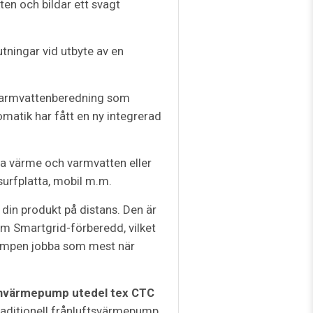
ten och bildar ett svagt
tningar vid utbyte av en
varmvattenberedning som
atik har fått en ny integrerad
era värme och varmvatten eller
surfplatta, mobil m.m.
din produkt på distans. Den är
m Smartgrid-förberedd, vilket
pumpen jobba som mest när
tenvärmepump utedel tex CTC
aditionell frånluftsvärmepump.