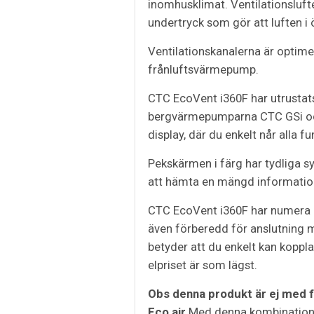
inomhusklimat. Ventilationsluft
undertryck som gör att luften i 
Ventilationskanalerna är optime
frånluftsvärmepump.
CTC EcoVent i360F har utrusta
bergvärmepumparna CTC GSi och 
display, där du enkelt når alla 
Pekskärmen i färg har tydliga s
att hämta en mängd information 
CTC EcoVent i360F har numera in
även förberedd för anslutning 
betyder att du enkelt kan kopp
elpriset är som lägst.
Obs denna produkt är ej med 
Eco air
Med denna kombinationen