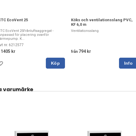
CTC EcoVent 25
Köks och ventilationsslang PVC,
KF 6,0 m
TC EcoVent 25Frånluftsaggregat -
Ventilationsslang
npassad för placering ovanför
ärmepump. K...
rt nr. 6212577
11405 kr
794 kr
från
Köp
a varumärke