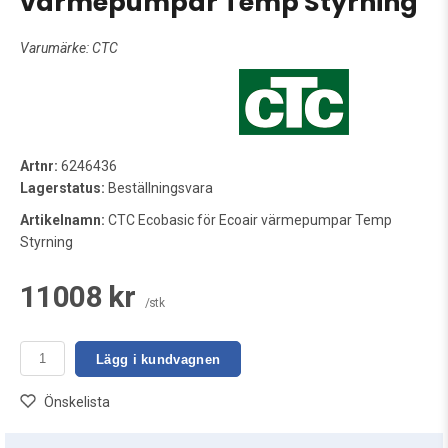
värmepumpar Temp Styrning
Varumärke:
CTC
Artnr:
6246436
Lagerstatus:
Beställningsvara
Artikelnamn:
CTC Ecobasic för Ecoair värmepumpar Temp
Styrning
11008 kr
/stk
Lägg i kundvagnen
Önskelista