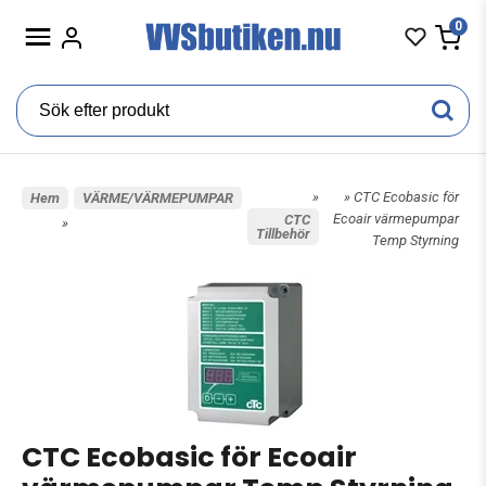
0
»
» CTC Ecobasic för
Hem
VÄRME/VÄRMEPUMPAR
Ecoair värmepumpar
CTC
»
Tillbehör
Temp Styrning
CTC Ecobasic för Ecoair