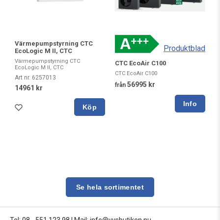
Värmepumpstyrning CTC
Produktblad
EcoLogic M II, CTC
Värmepumpstyrning CTC
CTC EcoAir C100
EcoLogic M II, CTC
CTC EcoAir C100
Art nr. 6257013
56995 kr
från
14961 kr
Köp
Se hela sortimentet