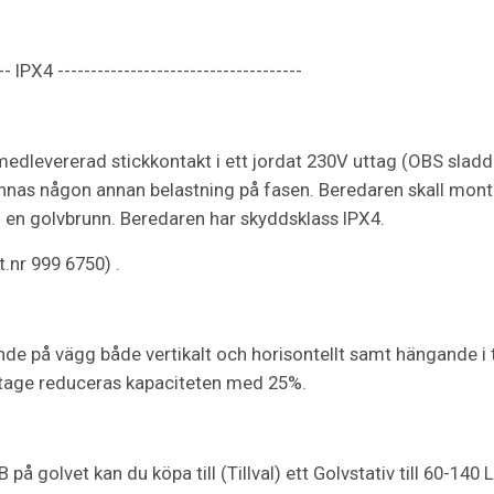
-- IPX4 -------------------------------------
dlevererad stickkontakt i ett jordat 230V uttag (OBS sladden
finnas någon annan belastning på fasen. Beredaren skall monte
 en golvbrunn. Beredaren har skyddsklass IPX4.
t.nr 999 6750) .
 på vägg både vertikalt och horisontellt samt hängande i ta
ntage reduceras kapaciteten med 25%.
å golvet kan du köpa till (Tillval) ett Golvstativ till 60-1