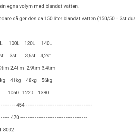
 sin egna volym med blandat vatten.
eredare så ger den ca 150 liter blandat vatten (150/50 = 3st dus
0L 120L 140L
st 3st 3,6st 4,2st
9tim 2,4tim 2,9tim 3,4tim
36kg 41kg 48kg 56kg
060 1220 1380
------ 454 -------------------------------------
---- 470 -------------------------------------
91 8092