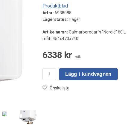
Produktblad
Artnr:
6938088
Lagerstatus:
I lager
Artikelnamn:
Calmarberedar´n "Nordic" 60 L
mått 454x470x740
6338 kr
/stk
Lägg i kundvagnen
Önskelista