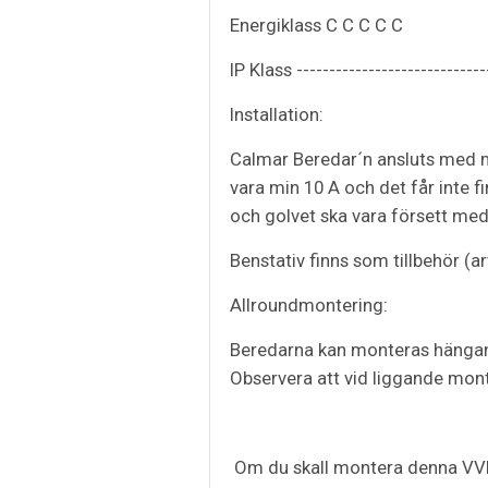
Energiklass C C C C C
IP Klass -----------------------------
Installation:
Calmar Beredar´n ansluts med me
vara min 10 A och det får inte 
och golvet ska vara försett med
Benstativ finns som tillbehör (ar
Allroundmontering:
Beredarna kan monteras hängande
Observera att vid liggande mo
Om du skall montera denna VVB p