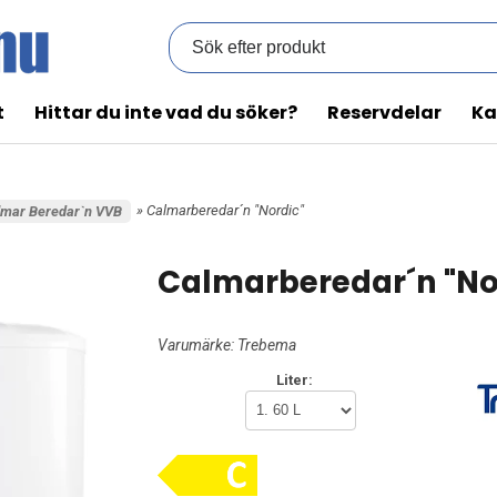
t
Hittar du inte vad du söker?
Reservdelar
Ka
» Calmarberedar´n "Nordic"
lmar Beredar`n VVB
Calmarberedar´n "No
Varumärke:
Trebema
Liter: