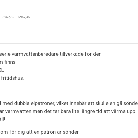
5967,35
5967,35
serie varmvattenberedare tillverkade för den
m finns
0L
 fritidshus.
med dubbla elpatroner, vilket innebär att skulle en gå sönd
 har varmvatten men det tar bara lite längre tid att värma up
ll!
 om för dig att en patron är sönder