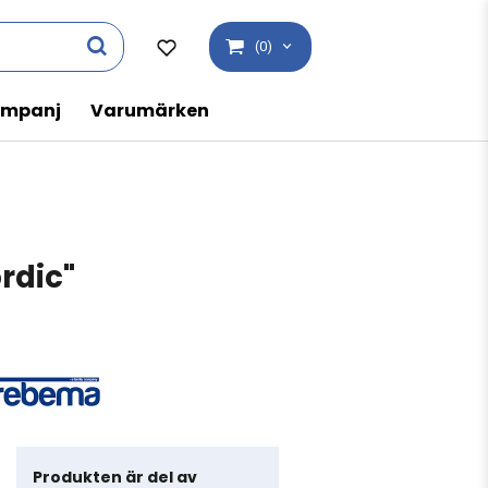
(0)
mpanj
Varumärken
rdic"
Produkten är del av