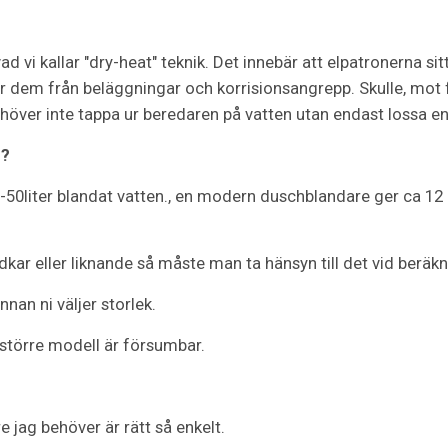
d vi kallar "dry-heat" teknik. Det innebär att elpatronerna si
ar dem från beläggningar och korrisionsangrepp. Skulle, mo
ehöver inte tappa ur beredaren på vatten utan endast lossa en
g?
50liter blandat vatten., en modern duschblandare ger ca 12 l
dkar eller liknande så måste man ta hänsyn till det vid beräk
nnan ni väljer storlek.
 större modell är försumbar.
e jag behöver är rätt så enkelt.