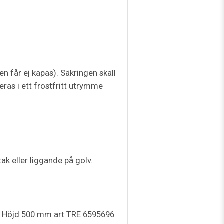
 får ej kapas). Säkringen skall
ras i ett frostfritt utrymme
k eller liggande på golv.
40 L Höjd 500 mm art TRE 6595696