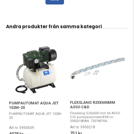
Andra produkter från samma kategori
FLEXSLANG R25X600MM
PUMPAUTOMAT AQUA JET
ASSO C&D
102M-20
Flexslang G25x600 mm till ASSO
PUMPAUTOMAT AQUA JET 102M-
C/D pumpautomaterRSK-nr:
20
5950218EAN: 733180704...
Art nr. 5950218
Art nr. 5950659
751 kr
4978 kr