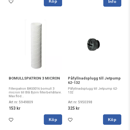
Köp
BOMULLSPATRON 3 MICRON
Påfyllnadsplugg till Jetpump
62-132
Filterpatron BA50016 bomull 3
Påfyllnadsplugg till Jetpump 62-
micron till Blå Björn filterbehållare.
132
Max flöd...
Art nr. 5949809
Art nr. 5950398
153 kr
325 kr
Köp
Köp