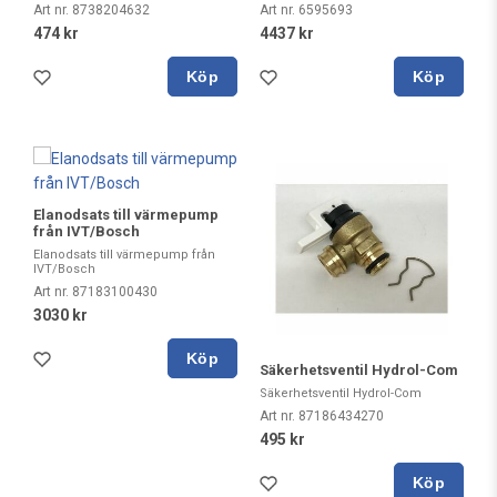
Art nr. 8738204632
Art nr. 6595693
474 kr
4437 kr
Köp
Köp
Elanodsats till värmepump
från IVT/Bosch
Elanodsats till värmepump från
IVT/Bosch
Art nr. 87183100430
3030 kr
Köp
Säkerhetsventil Hydrol-Com
Säkerhetsventil Hydrol-Com
Art nr. 87186434270
495 kr
Köp