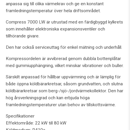
anpassa sig till olika värmekrav och ge en konstant
framledningstemperatur över hela driftsområdet.
Compress 7000 LW är utrustad med en färdigbyggd kylkrets
som innehåller elektroniska expansionsventiler och
tillhörande givare.
Den har också serviceuttag för enkel mätning och underhåll.
Kompressordelen är avvibrerad genom dubbla bottenplåtar
med gummiupphängning, vilket minskar vibrationer och buller.
Särskilt anpassad för hållbar uppvärmning och är lämplig för
både öppna köldbärarkretsar, såsom grundvatten, och slutna
köldbärarkretsar som berg-/sjö-/jordvärmekollektor. Den har
hög årsverkningsgrad och kan erbjuda höga
framledningstemperaturer utan behov av tillskottsvärme.
Specifikationer
Effektområde: 22 kW till 80 kW
Köldmedium: R410a