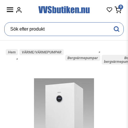
0
»
Hem
VÄRME/VÄRMEPUMPAR
Bergvärmepumpar
B
»
bergvärmepu