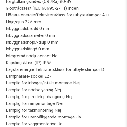
Färgtolkningsindex (CRI/Ra) 80-89
Glödtrådstest (IEC 60695-2-11) Ingen
Högsta energieffektivitetsklass för utbyteslampor A++
Höjd/djup 225 mm
Inbyggnadsbredd 0 mm
Inbyggnadsdiameter 0 mm
Inbyggnadshöjd/-djup 0 mm
Inbyggnadslängd 0 mm
Integrerad nödljusenhet Nej
Kapslingsklass (IP) IP55
Lägsta energieffektivitetsklass för utbyteslampor D
Lamphållare/sockel E27
Lämplig för inbyggt/infällt montage Nej
Lämplig för nödbelysning Nej
Lämplig för pendelupphängning Nej
Lämplig för rampmontage Nej
Lämplig för takmontering Nej
Lämplig för utanpåliggande montage Ja
Lämplig för väggmontering Ja