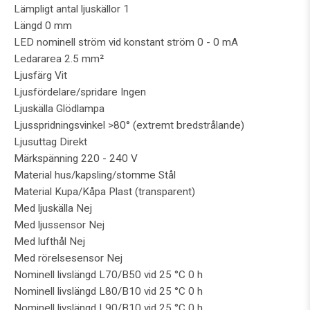
Lämpligt antal ljuskällor 1
Längd 0 mm
LED nominell ström vid konstant ström 0 - 0 mA
Ledararea 2.5 mm²
Ljusfärg Vit
Ljusfördelare/spridare Ingen
Ljuskälla Glödlampa
Ljusspridningsvinkel >80° (extremt bredstrålande)
Ljusuttag Direkt
Märkspänning 220 - 240 V
Material hus/kapsling/stomme Stål
Material Kupa/Kåpa Plast (transparent)
Med ljuskälla Nej
Med ljussensor Nej
Med lufthål Nej
Med rörelsesensor Nej
Nominell livslängd L70/B50 vid 25 °C 0 h
Nominell livslängd L80/B10 vid 25 °C 0 h
Nominell livslängd L90/B10 vid 25 °C 0 h