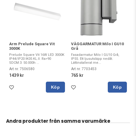
Arm Prelude Square Vit
VÄGGARMATUR Milo I GU10
3000K
Grå
Prelude Square Vit 16W LED 3000K
Fasadarmatur Milo I GU10 Grå,
IP44/IP20 IK05 KL.II. Ra>90
IP55. Ett ljusutsläpp nedåt.
SDCM:3. 50.000h ...
Lättinstallerat me...
Art nr. 7506580
Art nr. 7703453
1439 kr
765 kr
Köp
Köp
Andra produkter från samma varumärke