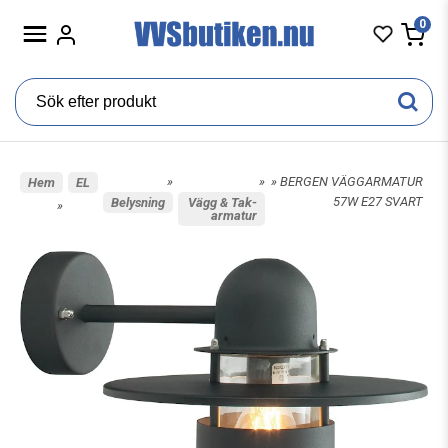
0
»
»
» BERGEN VÄGGARMATUR
Hem
EL
57W E27 SVART
Belysning
Vägg & Tak-
»
armatur