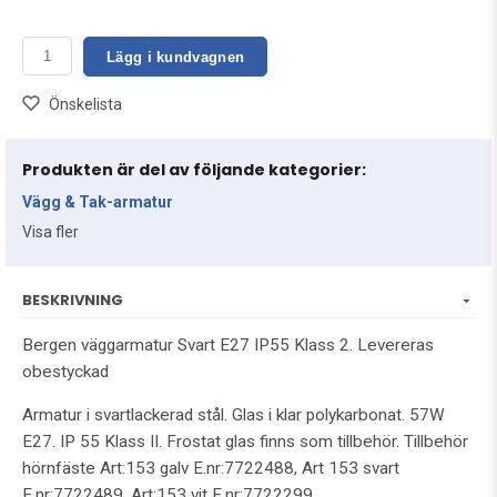
Lägg i kundvagnen
Önskelista
Produkten är del av följande kategorier:
Vägg & Tak-armatur
Visa fler
BESKRIVNING
Bergen väggarmatur Svart E27 IP55 Klass 2. Levereras
obestyckad
Armatur i svartlackerad stål. Glas i klar polykarbonat. 57W
E27. IP 55 Klass II. Frostat glas finns som tillbehör. Tillbehör
hörnfäste Art:153 galv E.nr:7722488, Art 153 svart
E.nr:7722489, Art:153 vit E.nr:7722299.