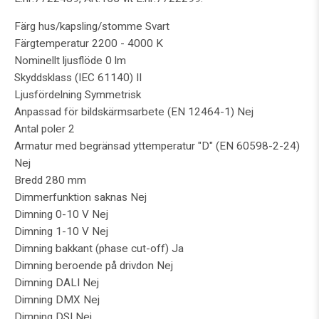
Färg hus/kapsling/stomme Svart
Färgtemperatur 2200 - 4000 K
Nominellt ljusflöde 0 lm
Skyddsklass (IEC 61140) II
Ljusfördelning Symmetrisk
Anpassad för bildskärmsarbete (EN 12464-1) Nej
Antal poler 2
Armatur med begränsad yttemperatur "D" (EN 60598-2-24)
Nej
Bredd 280 mm
Dimmerfunktion saknas Nej
Dimning 0-10 V Nej
Dimning 1-10 V Nej
Dimning bakkant (phase cut-off) Ja
Dimning beroende på drivdon Nej
Dimning DALI Nej
Dimning DMX Nej
Dimning DSI Nej