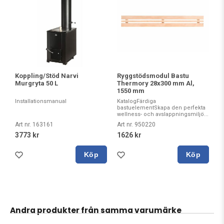
Ryggstödsmodul Bastu
Koppling/Stöd Narvi
Thermory 28x300 mm Al,
Murgryta 50 L
1550 mm
KatalogFärdiga
Installationsmanual
bastuelementSkapa den perfekta
wellness- och avslappningsmiljö...
Art nr. 950220
Art nr. 163161
1626 kr
3773 kr
Köp
Köp
Andra produkter från samma varumärke