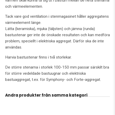
värmen skall kunna ta sig ut i bastun mellan de heta stenarna
och värmeelementen.
Tack vare god ventilation i stenmagasinet håller aggregatens
värmeelement länge.
Lätta (keramiska), mjuka (täljsten) och jämna (runda)
bastustenar ger inte de önskade resultaten och kan medföra
problem, speciellt i elektriska aggregat. Därför ska de inte
användas.
Harvia bastustenar finns i två storlekar.
De större stenarna i storlek 100-150 mm passar särskilt bra
för större vedeldade bastuugnar och elektriska
bastuaggregat, t.ex. för Symphony- och Forte-aggregat.
Andra produkter från samma kategori