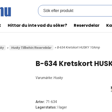
t
Hittar du inte vad du söker?
Reservdelar
Ka
» B-634 Kretskort HUSKY 10Amp
sky
»
Husky Tillbehör/Reservdelar
B-634 Kretskort HUS
Varumärke:
Husky
Artnr:
71-634
Lagerstatus:
I lager