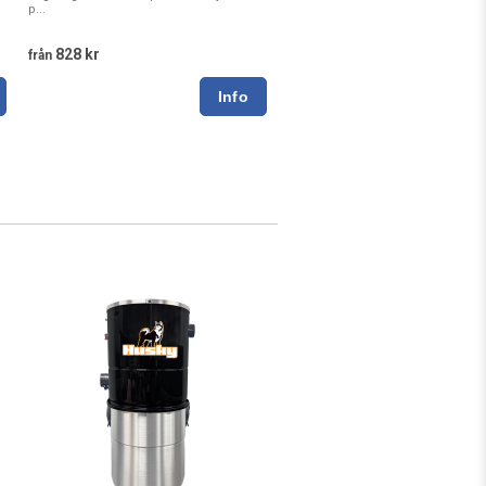
p...
828 kr
från