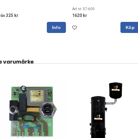
Art nr. 57-600
325 kr
1620 kr
rån
Köp
a varumärke