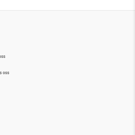
oss
s oss