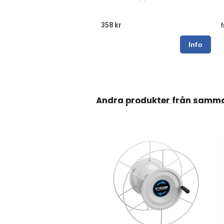
358 kr
f
Andra produkter från samm