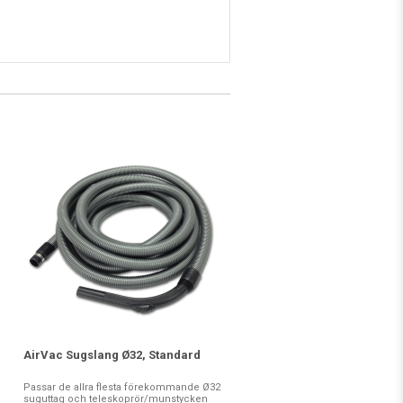
AirVac Sugslang Ø32, Standard
Passar de allra flesta förekommande Ø32
suguttag och teleskoprör/munstycken