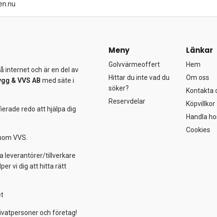
en.nu
Meny
Länkar
Golvvärmeoffert
Hem
 internet och är en del av
Hittar du inte vad du
Om oss
ygg &
VVS AB
med säte i
söker?
Kontakta 
Reservdelar
Köpvillkor
ierade redo att hjälpa dig
Handla ho
Cookies
 inom VVS.
a leverantörer/tillverkare
 vi dig att hitta rätt
et
ivatpersoner och företag!