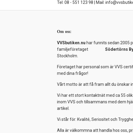
Tel: 08 - 551 123 98
|
Mail: info@vvsbutik
Om oss:
VVSbutiken.nu
har funnits sedan 2005 på
familjeföretaget
Södertörns B
Stockholm.
Företaget har personal som är VVS certif
med dina frågor!
Vårt motto är att få fram allt du önskar
Vi har ett stort kontaktnät med ca 55 olik
inom VVS och tillsammans med dem hjälper
artikel.
Vi står för: Kvalité, Seriositet och Tryggh
Alla är välkommna att handla hos oss, pr