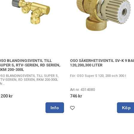
OSO BLANDINGSVENTIL TILL
OSO SÄKERHETSVENTIL SV-K 9 BA
SUPER S, RTV-SERIEN, RD SERIEN,
120,200,300 LITER
RKM 200-300L
OSO BLANDINGSVENTIL TILL SUPER S,
För: OSO Super S 120, 200 och 300 l
TV-SERIEN, RD SERIEN, RKM 200-300L
r...
Art nr. 4314080
1200 kr
746 kr
Köp