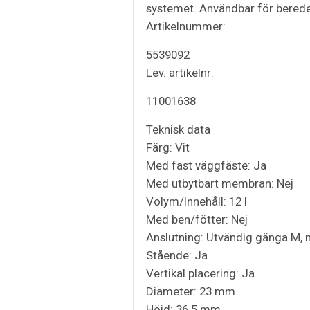
systemet. Användbar för bereder
Artikelnummer:
5539092
Lev. artikelnr:
11001638
Teknisk data
Färg: Vit
Med fast väggfäste: Ja
Med utbytbart membran: Nej
Volym/Innehåll: 12 l
Med ben/fötter: Nej
Anslutning: Utvändig gänga M, 
Stående: Ja
Vertikal placering: Ja
Diameter: 23 mm
Höjd: 36.5 mm