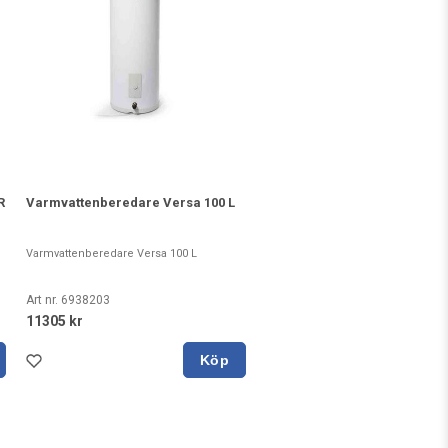
R
Varmvattenberedare Versa 100 L
Varmvattenberedare Versa 100 L
Art nr. 6938203
11305 kr
Köp