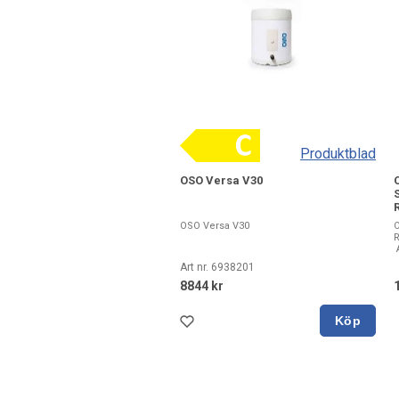
Produktblad
OSO Versa V30
OSO Versa V30
R
A
Art nr. 6938201
8844 kr
Köp