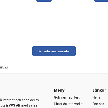
Se hela sortimentet
en.nu
Meny
Länkar
Golvvärmeoffert
Hem
 internet och är en del av
Hittar du inte vad du
Om oss
ygg &
VVS AB
med säte i