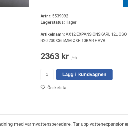
Artnr:
5539092
Lagerstatus:
I lager
Artikelnamn:
AX12 EXPANSIONSKÄRL 12L OSO
R20 230X365MM ØXH 10BAR F VVB
2363 kr
/stk
Lägg i kundvagnen
Önskelista
ändning med varmvattensberedare. Tar upp vattenexpansionen