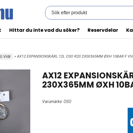
t
Hittar du inte vad du söker?
Reservdelar
Ka
» AX12 EXPANSIONSKÄRL 12L OSO R20 230X365MM ØXH 10BAR F VV
O VVB
AX12 EXPANSIONSKÄRL
230X365MM ØXH 10BA
Varumärke:
OSO