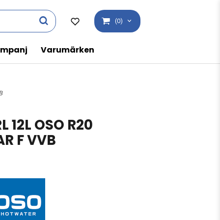
(0)
mpanj
Varumärken
B
 12L OSO R20
R F VVB