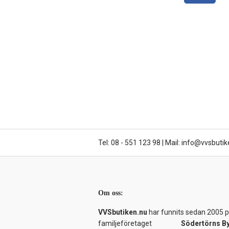
Tel: 08 - 551 123 98
|
Mail: info@vvsbutik
Om oss:
VVSbutiken.nu
har funnits sedan 2005 på
familjeföretaget
Södertörns B