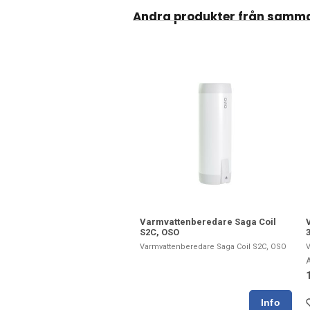
Andra produkter från samm
Varmvattenberedare Saga Coil
S2C, OSO
Varmvattenberedare Saga Coil S2C, OSO
V
A