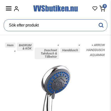
0
»
»
» ARROW
Hem
BADRUM
& KÖK
HANDDUSCH
Duschset
Handdusch
»
Takdusch &
AQUAMAX
Tillbehör