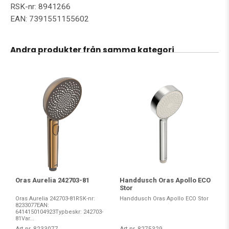
RSK-nr: 8941266
EAN: 7391551155602
Andra produkter från samma kategori
Oras Aurelia 242703-81
Handdusch Oras Apollo ECO
Stor
Oras Aurelia 242703-81RSK-nr:
Handdusch Oras Apollo ECO Stor
8233077EAN:
6414150104923Typbeskr: 242703-
81Var...
Art nr. 8233077
Art nr. 8275329