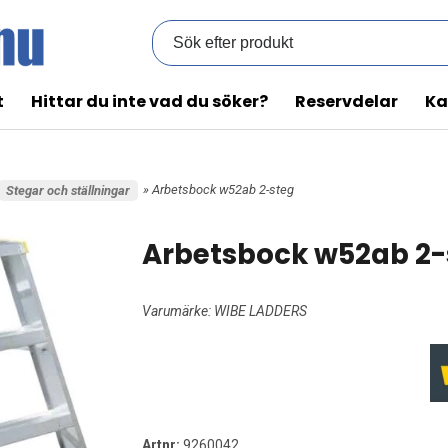
t
Hittar du inte vad du söker?
Reservdelar
Ka
» Arbetsbock w52ab 2-steg
Stegar och ställningar
Arbetsbock w52ab 2-
Varumärke:
WIBE LADDERS
Artnr:
9260042