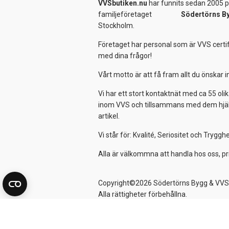
VVSbutiken.nu
har funnits sedan 2005 på
familjeföretaget
Södertörns B
Stockholm.
Företaget har personal som är VVS certif
med dina frågor!
Vårt motto är att få fram allt du önskar
Vi har ett stort kontaktnät med ca 55 olik
inom VVS och tillsammans med dem hjälper
artikel.
Vi står för: Kvalité, Seriositet och Tryggh
Alla är välkommna att handla hos oss, pr
Copyright©2026 Södertörns Bygg & VVS
Alla rättigheter förbehållna.