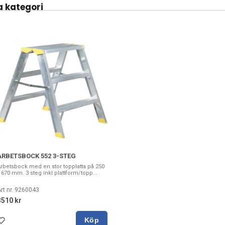
 kategori
ARBETSBOCK 552 3-STEG
rbetsbock med en stor topplatta på 250
 670 mm. 3 steg inkl plattform/topp...
rt nr. 9260043
3510 kr
Köp