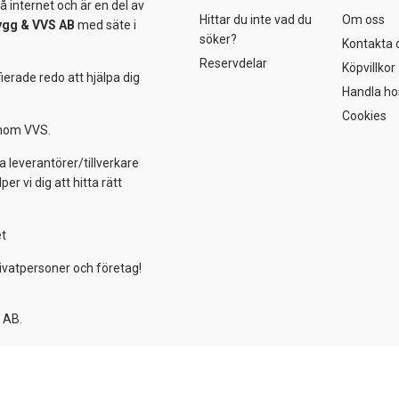
 internet och är en del av
Hittar du inte vad du
Om oss
ygg &
VVS AB
med säte i
söker?
Kontakta 
Reservdelar
Köpvillkor
ierade redo att hjälpa dig
Handla ho
Cookies
 inom VVS.
a leverantörer/tillverkare
 vi dig att hitta rätt
et
ivatpersoner och företag!
 AB.