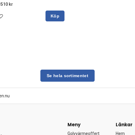
3510 kr
Köp
Se hela sortimentet
en.nu
Meny
Länkar
Golvvärmeoffert
Hem