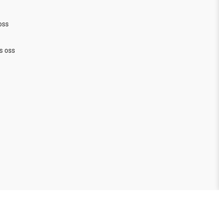
oss
s oss