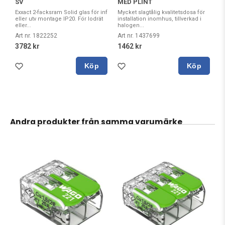
SV
MED PLINT
Exxact 2-facksram Solid glas för inf
Mycket slagtålig kvalitetsdosa för
eller utv montage IP20. För lodrät
installation inomhus, tillverkad i
eller...
halogen...
Art nr. 1822252
Art nr. 1437699
3782 kr
1462 kr
Köp
Köp
Andra produkter från samma varumärke