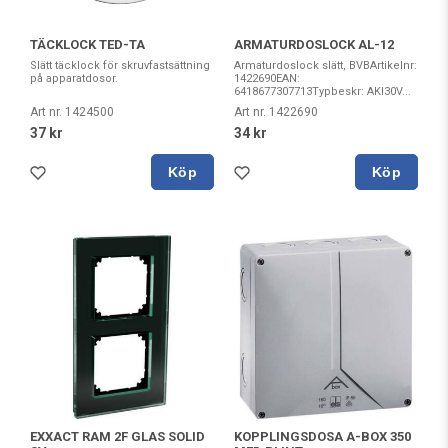
TÄCKLOCK TED-TA
ARMATURDOSLOCK AL-12
Slätt täcklock för skruvfastsättning
Armaturdoslock slätt, BVBArtikelnr:
på apparatdosor.
1422690EAN:
6418677307713Typbeskr: AKI30V...
Art nr. 1424500
Art nr. 1422690
37 kr
34 kr
Köp
Köp
EXXACT RAM 2F GLAS SOLID
KOPPLINGSDOSA A-BOX 350