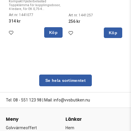
Kompakt Fjäderbelastad
Toppklämma för kopplingsdosor,
4 ledare, för EK 0,75-4...
Art nr. 1441077
Art nr. 1441257
314 kr
256 kr
Köp
Köp
Se hela sortimentet
Tel: 08 - 551 123 98
|
Mail: info@vvsbutiken.nu
Meny
Länkar
Golvvärmeoffert
Hem