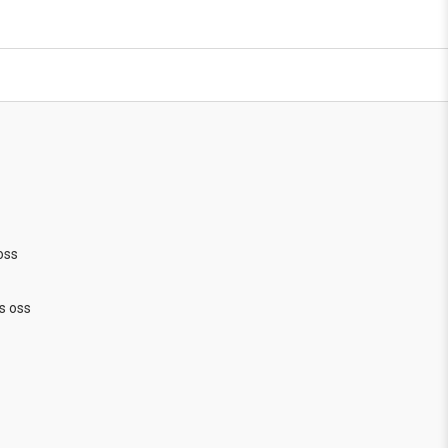
oss
s oss