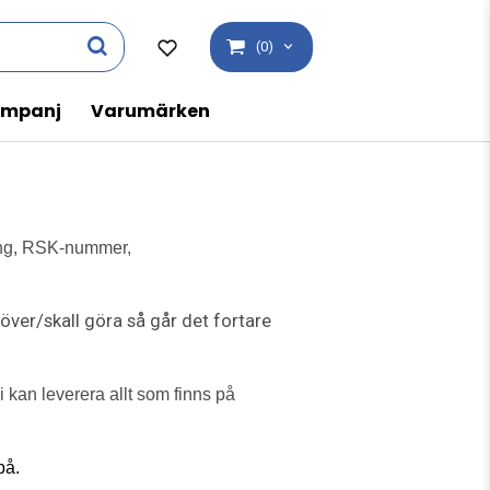
(0)
mpanj
Varumärken
ning, RSK-nummer,
ver/skall göra så går det fortare
i kan leverera allt som finns på
på.