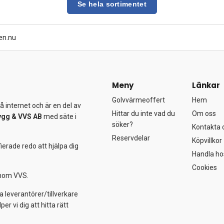
Se hela sortimentet
en.nu
Meny
Länkar
Golvvärmeoffert
Hem
 internet och är en del av
Hittar du inte vad du
Om oss
ygg &
VVS AB
med säte i
söker?
Kontakta 
Reservdelar
Köpvillkor
ierade redo att hjälpa dig
Handla ho
Cookies
 inom VVS.
a leverantörer/tillverkare
 vi dig att hitta rätt