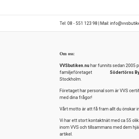
Tel: 08 - 551 123 98
|
Mail: info@vvsbutik
Om oss:
VVSbutiken.nu
har funnits sedan 2005 på
familjeföretaget
Södertörns B
Stockholm.
Företaget har personal som är VVS certif
med dina frågor!
Vårt motto är att få fram allt du önskar
Vi har ett stort kontaktnät med ca 55 olik
inom VVS och tillsammans med dem hjälper
artikel.