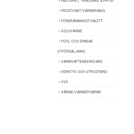
FASTIGHET, TRÄDGÅRD & FRITID
FROSTVAKT/VÄRMEKABEL
FÖRBRÄNNINGSTOALETT
GOLVVÄRME
POOL OCH SPABAD
UTFÖRSÄLJNING
VARMVATTENBEREDARE
VERKTYG OCH UTRUSTNING
VVS
VÄRME/VÄRMEPUMPAR